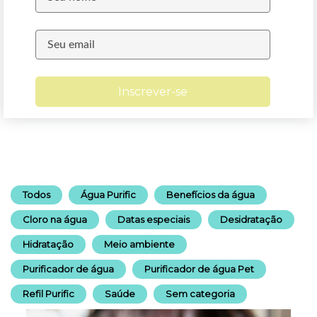
Inscrever-se
Todos
Água Purific
Benefícios da água
Cloro na água
Datas especiais
Desidratação
Hidratação
Meio ambiente
Purificador de água
Purificador de água Pet
Refil Purific
Saúde
Sem categoria