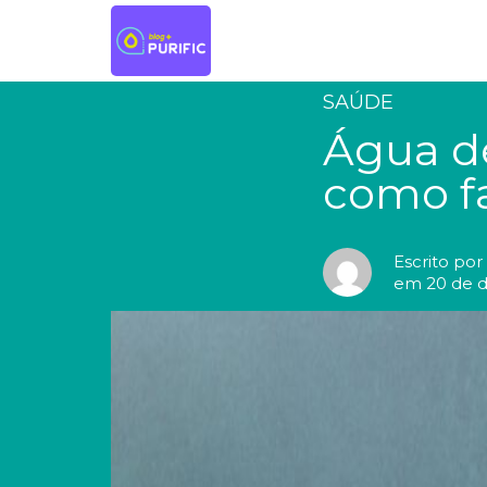
SAÚDE
Água de
como f
Escrito por
em 20 de 