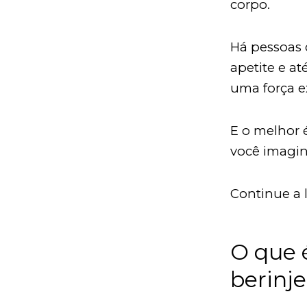
corpo.
Há pessoas 
apetite e at
uma força ex
E o melhor 
você imagi
Continue a l
O que 
berinje