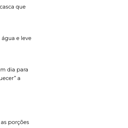
 casca que
 água e leve
um dia para
uecer” a
 as porções