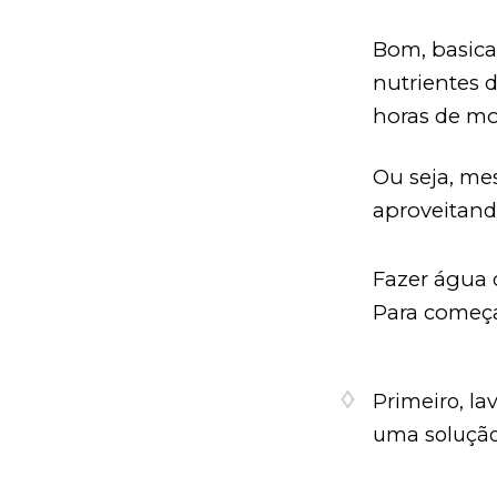
Bom, basica
nutrientes 
horas de m
Ou seja, me
aproveitando
Fazer água d
Para começa
Primeiro, la
uma solução