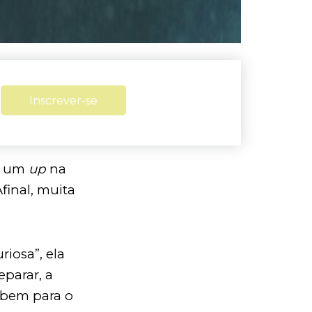
Inscrever-se
ar um
up
na
final, muita
iosa”, ela
eparar, a
 bem para o