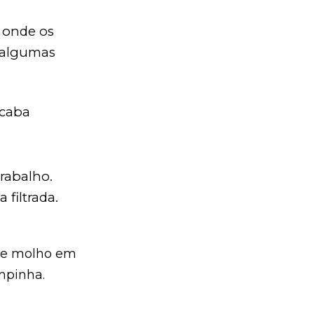
, onde os
e algumas
acaba
trabalho.
 filtrada.
r de molho em
impinha.