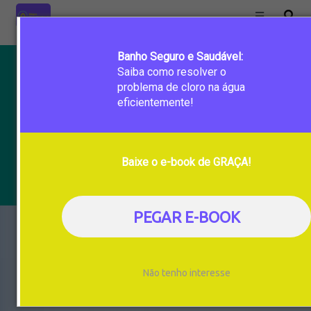
Banho Seguro e Saudável:
CLORO NA ÁGUA
Saiba como resolver o
Excesso de cloro na água: 9
problema de cloro na água
eficientemente!
sintomas que você deve ficar
atento
Baixe o e-book de GRAÇA!
Escrito por
Purific Brasil
em 16 de agosto de 2024
PEGAR E-BOOK
Não tenho interesse