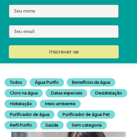
Inscrever-se
Todos
Água Purific
Benefícios da água
Cloro na água
Datas especiais
Desidratação
Hidratação
Meio ambiente
Purificador de água
Purificador de água Pet
Refil Purific
Saúde
Sem categoria