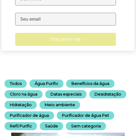
Inscrever-se
Todos
Água Purific
Benefícios da água
Cloro na água
Datas especiais
Desidratação
Hidratação
Meio ambiente
Purificador de água
Purificador de água Pet
Refil Purific
Saúde
Sem categoria