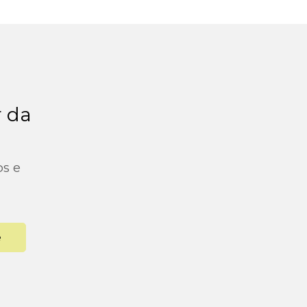
r da
os e
e