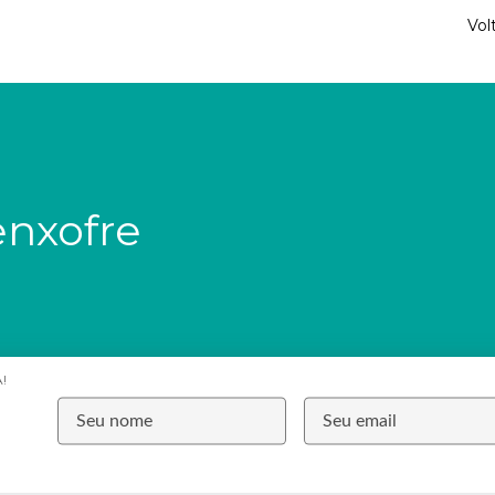
Vol
nxofre
!