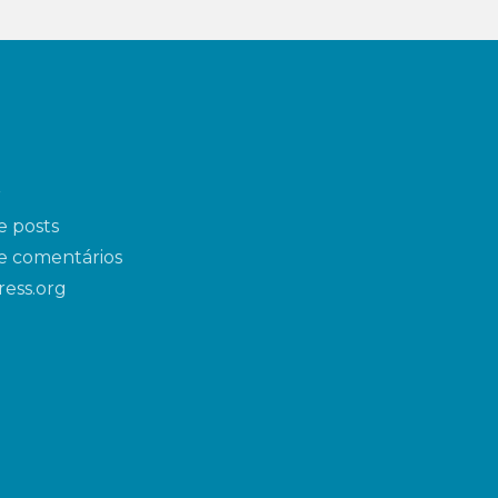
r
e posts
e comentários
ess.org