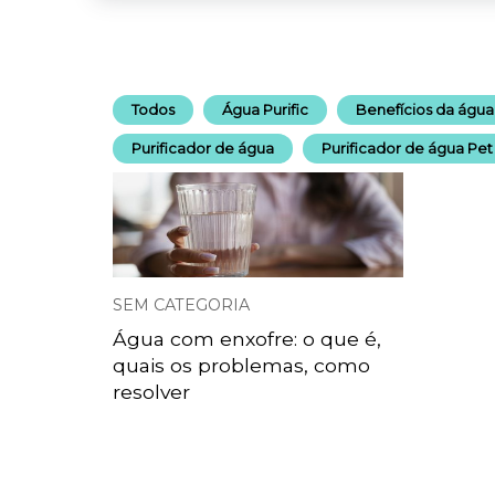
Todos
Água Purific
Benefícios da água
Purificador de água
Purificador de água Pet
SEM CATEGORIA
Água com enxofre: o que é,
quais os problemas, como
resolver