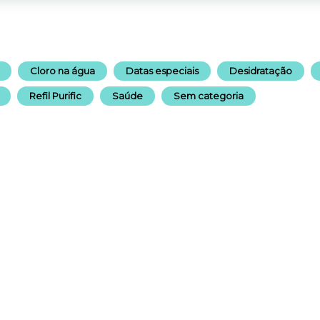
Cloro na água
Datas especiais
Desidratação
Refil Purific
Saúde
Sem categoria