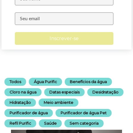
Inscrever-se
Todos
Água Purific
Benefícios da água
Cloro na água
Datas especiais
Desidratação
Hidratação
Meio ambiente
Purificador de água
Purificador de água Pet
Refil Purific
Saúde
Sem categoria