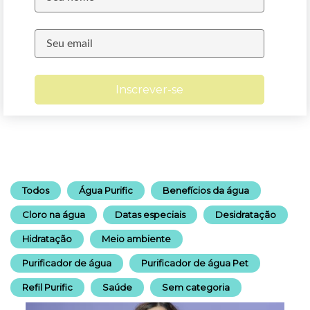
Inscrever-se
Todos
Água Purific
Benefícios da água
Cloro na água
Datas especiais
Desidratação
Hidratação
Meio ambiente
Purificador de água
Purificador de água Pet
Refil Purific
Saúde
Sem categoria