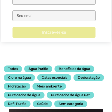
Inscrever-se
Todos
Água Purific
Benefícios da água
Cloro na água
Datas especiais
Desidratação
Hidratação
Meio ambiente
Purificador de água
Purificador de água Pet
Refil Purific
Saúde
Sem categoria