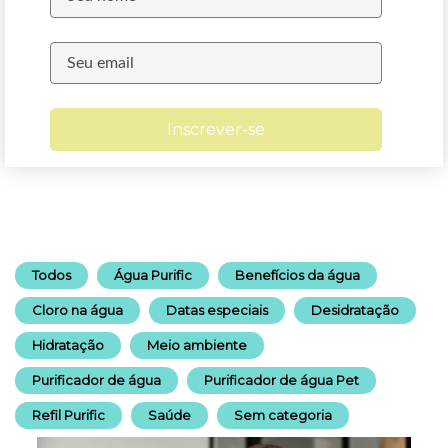
Inscrever-se
Todos
Água Purific
Benefícios da água
Cloro na água
Datas especiais
Desidratação
Hidratação
Meio ambiente
Purificador de água
Purificador de água Pet
Refil Purific
Saúde
Sem categoria