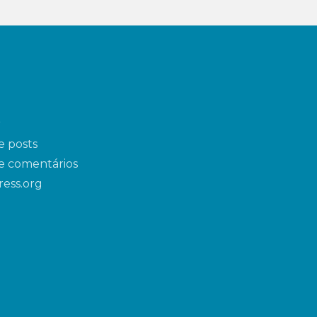
r
e posts
e comentários
ess.org