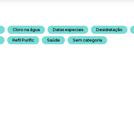
Cloro na água
Datas especiais
Desidratação
Refil Purific
Saúde
Sem categoria