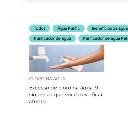
Todos
Água Purific
Benefícios da água
Purificador de água
Purificador de água Pet
CLORO NA ÁGUA
Excesso de cloro na água: 9
sintomas que você deve ficar
atento