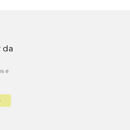
r da
os e
e