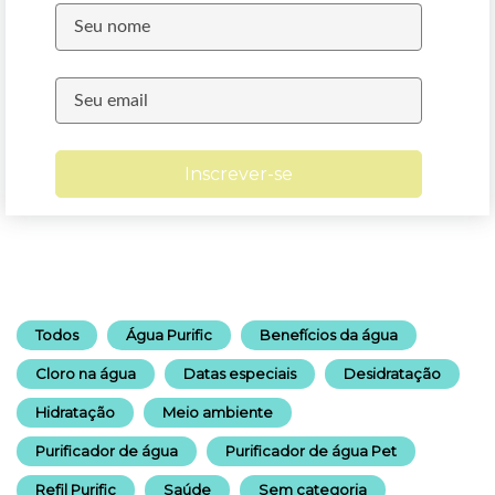
Inscrever-se
Todos
Água Purific
Benefícios da água
Cloro na água
Datas especiais
Desidratação
Hidratação
Meio ambiente
Purificador de água
Purificador de água Pet
Refil Purific
Saúde
Sem categoria