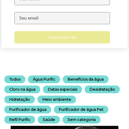
Inscrever-se
Todos
Água Purific
Benefícios da água
Cloro na água
Datas especiais
Desidratação
Hidratação
Meio ambiente
Purificador de água
Purificador de água Pet
Refil Purific
Saúde
Sem categoria