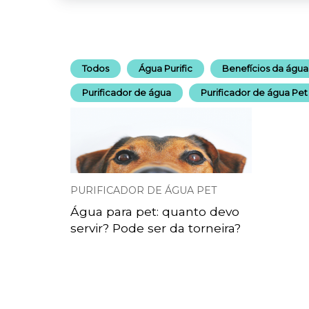
Todos
Água Purific
Benefícios da água
Purificador de água
Purificador de água Pet
PURIFICADOR DE ÁGUA PET
Água para pet: quanto devo
servir? Pode ser da torneira?