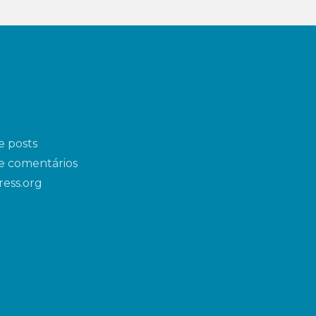
r
e posts
e comentários
ess.org