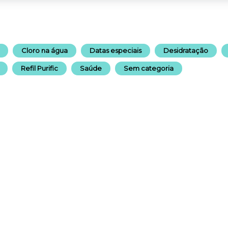
Cloro na água
Datas especiais
Desidratação
Refil Purific
Saúde
Sem categoria