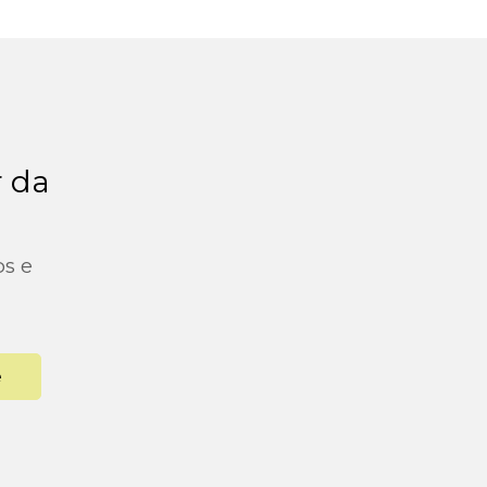
r da
os e
e