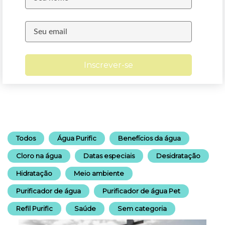
Inscrever-se
Todos
Água Purific
Benefícios da água
Cloro na água
Datas especiais
Desidratação
Hidratação
Meio ambiente
Purificador de água
Purificador de água Pet
Refil Purific
Saúde
Sem categoria