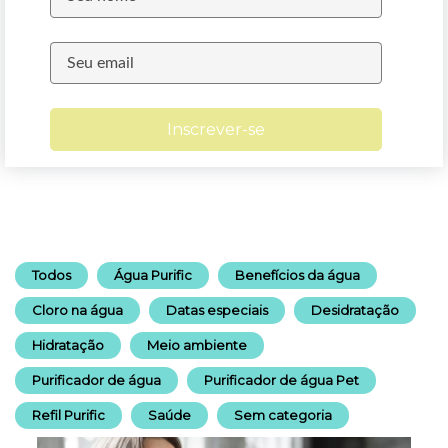
Inscrever-se
Todos
Água Purific
Benefícios da água
Cloro na água
Datas especiais
Desidratação
Hidratação
Meio ambiente
Purificador de água
Purificador de água Pet
Refil Purific
Saúde
Sem categoria