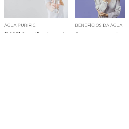
ÁGUA PURIFIC
BENEFÍCIOS DA ÁGUA
[2025] 6 purificadores de
Quanto tempo dura 
água bom e barato
refil de purificador d
água?
Ver mais
Hey,